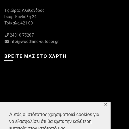
Τζιώρας Αλέξανδρος
Γεωρ. Κονδύλη 24
Τρίκαλα 421 00
24310 75287
info@woodland-outdoor.gr
ΒΡΕΊΤΕ ΜΑΣ ΣΤΟ ΧΆΡΤΗ
✕
Αυτός ο ιστότοπος χρησιμοποιεί cookies για
να εξασφαλίσει ότι θα έχετε την καλύτερη
εμπειρία στον ιστότοπό μας.