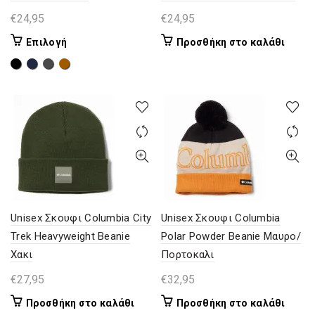
€
24,95
€
24,95
Αυτό
Επιλογή
Προσθήκη στο καλάθι
το
προϊόν
έχει
πολλαπλές
παραλλαγές.
Οι
επιλογές
μπορούν
να
επιλεγούν
στη
Unisex Σκουφι Columbia City
Unisex Σκουφι Columbia
σελίδα
Trek Heavyweight Beanie
Polar Powder Beanie Μαυρο/
του
Χακι
Πορτοκαλι
προϊόντος
€
27,95
€
32,95
Προσθήκη στο καλάθι
Προσθήκη στο καλάθι