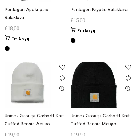
Pentagon Apokripsis
Pentagon Kryptis Balaklava
Balaklava
€
15,00
€
18,00
Αυτό
Επιλογή
το
Αυτό
Επιλογή
προϊόν
το
έχει
προϊόν
πολλαπλές
έχει
παραλλαγές.
πολλαπλές
Οι
παραλλαγές.
επιλογές
Οι
μπορούν
επιλογές
να
μπορούν
επιλεγούν
να
στη
επιλεγούν
σελίδα
στη
Unisex Σκουφι Carhartt Knit
Unisex Σκουφι Carhartt Knit
του
σελίδα
Cuffed Beanie Λευκο
Cuffed Beanie Μαυρο
προϊόντος
του
προϊόντος
€
19,90
€
19,90