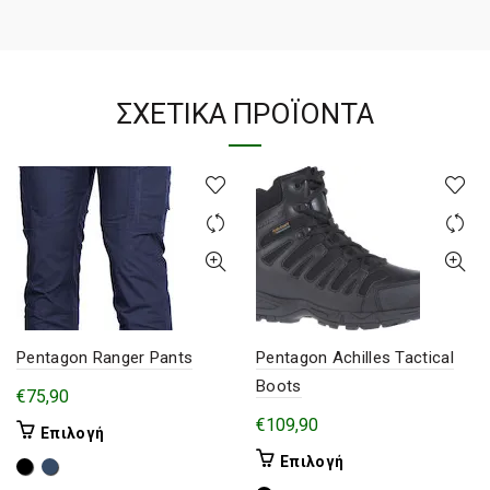
ΣΧΕΤΙΚΆ ΠΡΟΪΌΝΤΑ
Pentagon Ranger Pants
Pentagon Achilles Tactical
Boots
€
75,90
€
109,90
Αυτό
Επιλογή
το
Αυτό
Επιλογή
προϊόν
το