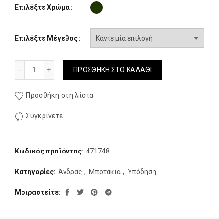
Επιλέξτε Χρώμα
Επιλέξτε Μέγεθος
Ανδρικο Μποτακι Salomon X Braze Mid GTX Μαυρο ποσότ
ΠΡΟΣΘΉΚΗ ΣΤΟ ΚΑΛΆΘΙ
Προσθήκη στη λίστα
Συγκρίνετε
Κωδικός προϊόντος:
471748
Κατηγορίες:
Άνδρας
,
Μποτάκια
,
Υπόδηση
Μοιραστείτε