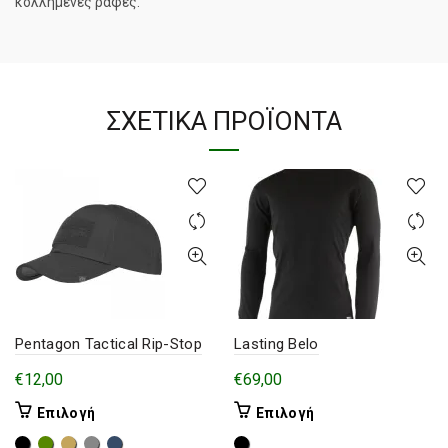
κολλημένες ραφές.
ΣΧΕΤΙΚΆ ΠΡΟΪΌΝΤΑ
Pentagon Tactical Rip-Stop
Lasting Belo
€
12,00
€
69,00
Αυτό
Αυτό
Επιλογή
Επιλογή
το
το