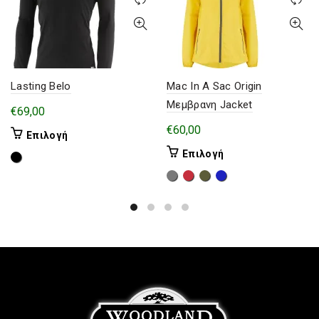
Lasting Belo
Mac In A Sac Origin
Μεμβρανη Jacket
€
69,00
€
60,00
Αυτό
Επιλογή
το
Αυτό
Επιλογή
προϊόν
το
έχει
προϊόν
πολλαπλές
έχει
παραλλαγές.
πολλαπλές
Οι
παραλλαγές.
επιλογές
Οι
μπορούν
επιλογές
να
μπορούν
επιλεγούν
να
στη
επιλεγούν