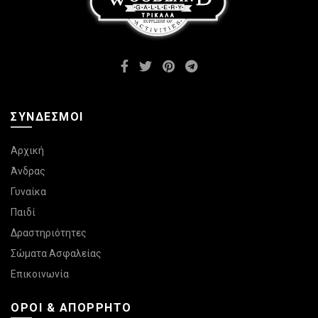
σελίδα
στη
του
σελίδα
προϊόντος
του
προϊόντος
ΣΎΝΔΕΣΜΟΙ
Αρχική
Άνδρας
Γυναίκα
Παιδί
Δραστηριότητες
Σώματα Ασφαλείας
Επικοινωνία
ΌΡΟΙ & ΑΠΌΡΡΗΤΟ