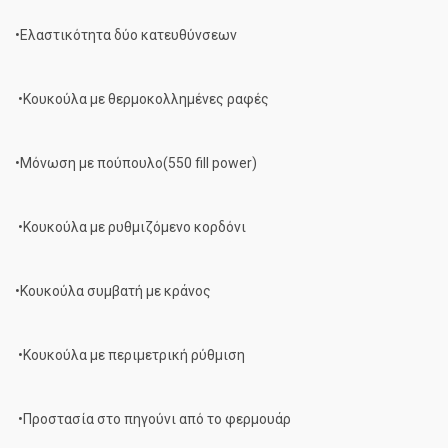
•Ελαστικότητα δύο κατευθύνσεων
•Κουκούλα με θερμοκολλημένες ραφές
•Μόνωση με πούπουλο(550 fill power)
•Κουκούλα με ρυθμιζόμενο κορδόνι
•Κουκούλα συμβατή με κράνος
•Κουκούλα με περιμετρική ρύθμιση
•Προστασία στο πηγούνι από το φερμουάρ