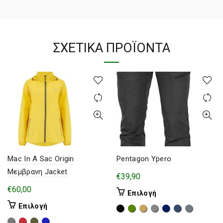
ΣΧΕΤΙΚΆ ΠΡΟΪΌΝΤΑ
Mac In A Sac Origin
Pentagon Ypero
Μεμβρανη Jacket
€
39,90
€
60,00
Αυτό
Επιλογή
το
Αυτό
Επιλογή
προϊόν
το