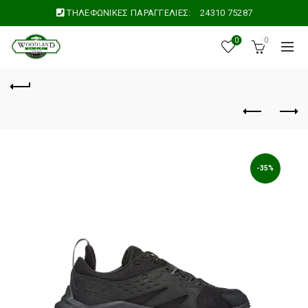
ΤΗΛΕΦΩΝΙΚΕΣ ΠΑΡΑΓΓΕΛΙΕΣ:
24310 75287
0
0
-35%