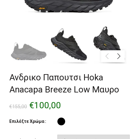
Ανδρικο Παπουτσι Hoka
Anacapa Breeze Low Μαυρο
Original
Η
€
100,00
€
155,00
price
τρέχουσα
Επιλέξτε Χρώμα
was:
τιμή