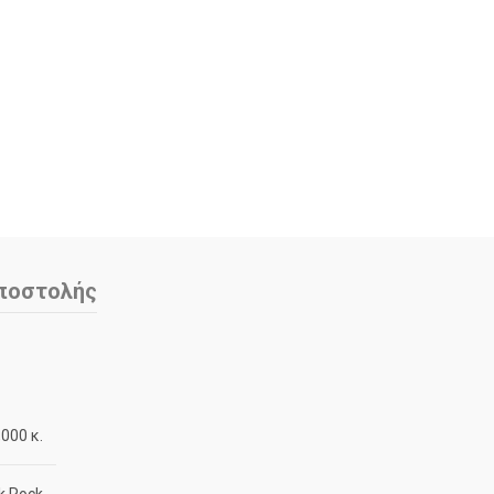
ποστολής
,000 κ.
k Rock