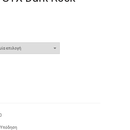
έχουσα
ή
αι:
5,00.
0
Υπόδηση