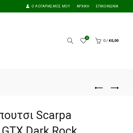
Ο ΛΟΓΑΡΙΑΣΜΌΣ ΜΟΥ
ΑΡΧΙΚΉ
ΕΠΙΚΟΙΝΩΝΊΑ
0
0
/
€
0,00
πουτσι Scarpa
 GTX Dark Rock