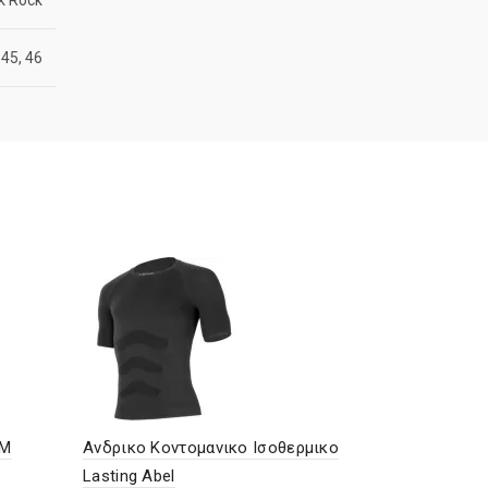
 45, 46
SM
Ανδρικο Κοντομανικο Ισοθερμικο
Παντελονι 
Lasting Abel
€
35,90