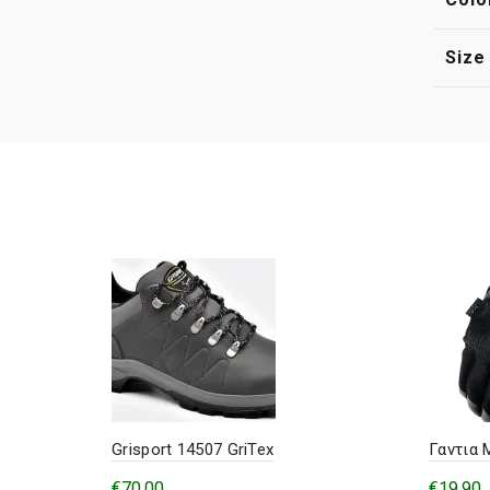
Size
Grisport 14507 GriTex
Γαντια 
€
70,00
€
19,90