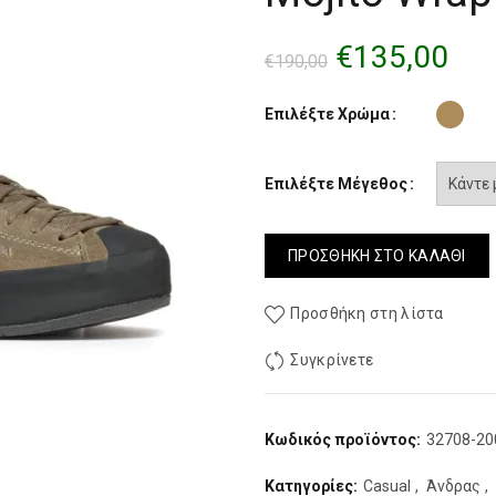
Original
Η
€
135,00
€
190,00
price
τρ
Επιλέξτε Χρώμα
was:
τιμ
Επιλέξτε Μέγεθος
€190,00.
είν
€13
ΠΡΟΣΘΉΚΗ ΣΤΟ ΚΑΛΆΘΙ
Προσθήκη στη λίστα
Συγκρίνετε
Κωδικός προϊόντος:
32708-20
Κατηγορίες:
Casual
,
Άνδρας
,