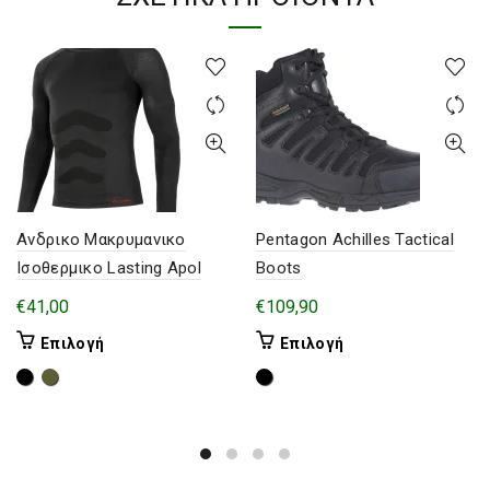
Ανδρικο Μακρυμανικο
Pentagon Achilles Tactical
Ισοθερμικο Lasting Apol
Boots
€
41,00
€
109,90
Αυτό
Αυτό
Επιλογή
Επιλογή
το
το
προϊόν
προϊόν
έχει
έχει
πολλαπλές
πολλαπλές
παραλλαγές.
παραλλαγές.
Οι
Οι