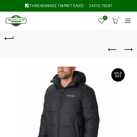
ΤΗΛΕΦΩΝΙΚΕΣ ΠΑΡΑΓΓΕΛΙΕΣ:
24310 75287
0
0
SOLD
OUT