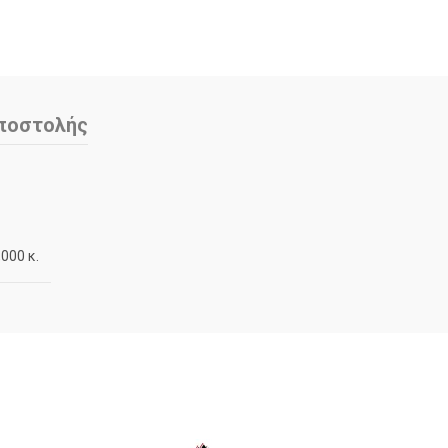
ποστολής
,000 κ.