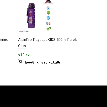
rrino
AlpinPro Παγουρι KIDS 500ml Purple
Κουταλοπιρ
Cats
€
8,00
€
14,70
Προσθήκ
Προσθήκη στο καλάθι