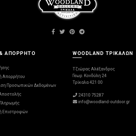
επιλεγούν
στη
σελίδα
του
προϊόντος
 & ΑΠΌΡΡΗΤΟ
WOODLAND ΤΡΙΚΆΛΩΝ
ήσης
Τζιώρας Αλέξανδρος
Γεωρ. Κονδύλη 24
ή Απορρήτου
Τρίκαλα 421 00
ριση Προσωπικών Δεδομένων
 Αποστολής
24310 75287
info@woodland-outdoor.gr
 Πληρωμής
ή Επιστροφών