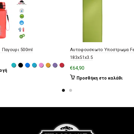
o Παγουρι 500ml
Αυτοφουσκωτο Υποστρωμα Fe
183x51x3.5
€
64,90
Αυτό
ογή
το
Προσθήκη στο καλάθι
προϊόν
έχει
πολλαπλές
παραλλαγές.
Οι
επιλογές
μπορούν
να