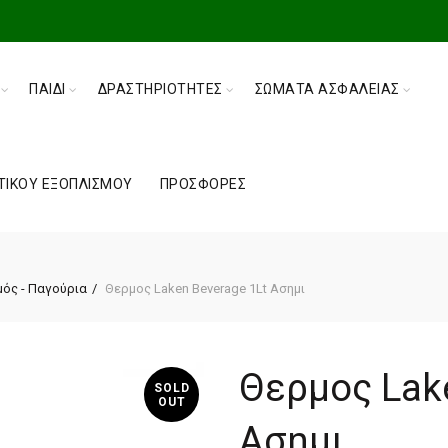
ΠΑΙΔΊ
ΔΡΑΣΤΗΡΙΌΤΗΤΕΣ
ΣΏΜΑΤΑ ΑΣΦΑΛΕΊΑΣ
ΤΙΚΟΎ ΕΞΟΠΛΙΣΜΟΎ
ΠΡΟΣΦΟΡΈΣ
ός - Παγούρια
Θερμος Laken Beverage 1Lt Ασημι
Θερμος Lake
SOLD
OUT
Ασημι