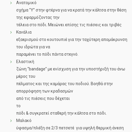
Ανατομικό
σχήμα “Υ” στην φτέρνα για να κρατά την κάλτσα στην θέση
της εφαρμόζοντας την
τέλεια στο πόδι. Μειώνει επίσης τις πιέσεις και τριβές
Κανάλια
εξαερισμού στο κουτουπιέ για την ταχύτερη απομάκρυνση
του ιδρώτα για να
παραμένει το πόδι πάντα στεγνό.
Ελαστική
ζώνη “bandage” με ενίσχυση για την υποστήριξή του άνω
μέρος του
πέλματος και της καμάρας του ποδιού. Βοηθά στην
απορρόφηση των κραδασμών
από τις πιέσεις που δέχεται
το
πόδι & συγκρατεί σταθερή την κάλτσα στο πόδι.
Μαλακό
ύφασμα/πλέξη σε 2/3 πετσετέ για υψηλή θερμική άνεση