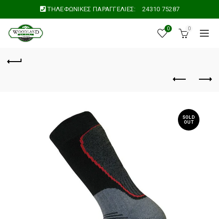
ΤΗΛΕΦΩΝΙΚΕΣ ΠΑΡΑΓΓΕΛΙΕΣ:
24310 75287
0
0
SOLD
OUT