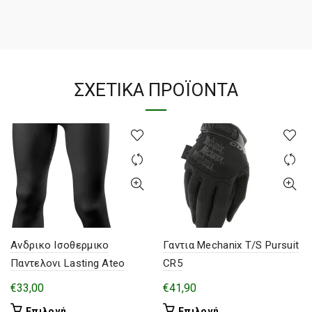
ΣΧΕΤΙΚΆ ΠΡΟΪΌΝΤΑ
Ανδρικο Ισοθερμικο
Γαντια Mechanix T/S Pursuit
Παντελονι Lasting Ateo
CR5
€
33,00
€
41,90
Αυτό
Αυτό
Επιλογή
Επιλογή