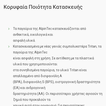
Κορυφαία Ποιότητα Κατασκευής
Τα παγούρια της AlpinTec κατασκευάζονται από
ανθεκτικά, οικολογικά και
ασφαλή υλικά.
Κατασκευασμένα με νέας γενιάς συμπολυεστέρα Tritan, τα
παγούρια της AlpinTec
είναι ασφαλή στη χρήση. Σε αντίθεση με τα πλαστικά
υλικά που χρησιμοποιούνται
στα συνηθισμένα παγούρια, το υλικό Τritan είναι
απαλλαγμένο από δισφαινόλη Α
(BPA), δισφαινόλη S (BPS), οιστρογονική δραστηριότητα
(ΕΑ) και ανδρογονική
δραστηριότητα (ΑΑ). Οι περισσότεροι χρήστες αγνοούν τη
ζημιά που προκαλούν τα
χημικά αυτά στον οργανισμό. Για περισσότερες