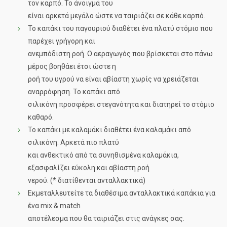
τον καρπό. Το άνοιγμά του
είναι αρκετά μεγάλο ώστε να ταιριάζει σε κάθε καρπό.
Το καπάκι του παγουριού διαθέτει ένα πλατύ στόμιο που
παρέχει γρήγορη και
ανεμπόδιστη ροή. O αεραγωγός που βρίσκεται στο πάνω
μέρος βοηθάει έτσι ώστε η
ροή του υγρού να είναι αβίαστη χωρίς να χρειάζεται
αναρρόφηση. Το καπάκι από
σιλικόνη προσφέρει στεγανότητα και διατηρεί το στόμιο
καθαρό.
Το καπάκι με καλαμάκι διαθέτει ένα καλαμάκι από
σιλικόνη. Αρκετά πιο πλατύ
και ανθεκτικό από τα συνηθισμένα καλαμάκια,
εξασφαλίζει εύκολη και αβίαστη ροή
νερού. (* διατίθενται ανταλλακτικά)
Εκμεταλλευτείτε τα διαθέσιμα ανταλλακτικά καπάκια για
ένα mix & match
αποτέλεσμα που θα ταιριάζει στις ανάγκες σας.