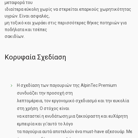
μεταφορά του
ιδιαίτερα εύκολη χωρίς να στερείται επαρκούς χωρητικότητας
υγρών. Είναι ασφαλές,
μη τοξικό και χωράει στις περισσότερες θήκες ποτηριών για
ποδήλατα και τσέπες
σακιδίων.
Κορυφαία Σχεδίαση
Η σχεδίαση των παγουριών της AlpinTec Premium
συνδυάζει την προσοχή στη
λεπτομέρεια, τον εργονομικό σχεδιασμό και την ευκολία
στη χρήση. Ο στόχος είναι
να καταστεί η ενυδάτωση μια ξεκούραστη και ευΧάρητη
εμπειρία και γι’αυτό το λόγο
τα παγούρια αυτά αποτελούν ένα must-have αξεσουάρ. Με