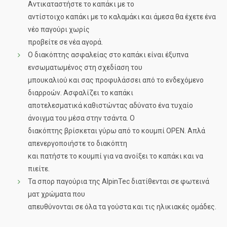
Αντικαταστήστε το καπάκι με το
αντίστοιχο καπάκι με το καλαμάκι και άμεσα θα έχετε ένα
νέο παγούρι χωρίς
προβείτε σε νέα αγορά.
O διακόπτης ασφαλείας στο καπάκι είναι έξυπνα
ενσωματωμένος στη σχεδίαση του
μπουκαλιού και σας προφυλάσσει από το ενδεχόμενο
διαρροών. Ασφαλίζει το καπάκι
αποτελεσματικά καθιστώντας αδύνατο ένα τυχαίο
άνοιγμα του μέσα στην τσάντα. Ο
διακόπτης βρίσκεται γύρω από το κουμπί OPEN. Απλά
απενεργοποιήστε το διακόπτη
και πατήστε το κουμπί για να ανοίξει το καπάκι και να
πιείτε.
Τα σπορ παγούρια της AlpinTec διατίθενται σε φωτεινά
ματ χρώματα που
απευθύνονται σε όλα τα γούστα και τις ηλικιακές ομάδες.