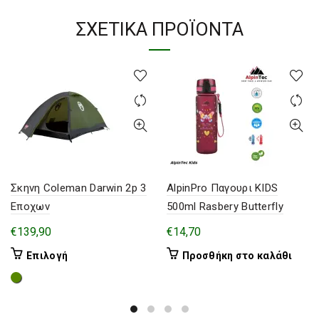
ΣΧΕΤΙΚΆ ΠΡΟΪΌΝΤΑ
Σκηνη Coleman Darwin 2p 3
AlpinPro Παγουρι KIDS
Εποχων
500ml Rasbery Butterfly
€
139,90
€
14,70
Αυτό
Επιλογή
Προσθήκη στο καλάθι
το
προϊόν
έχει
πολλαπλές