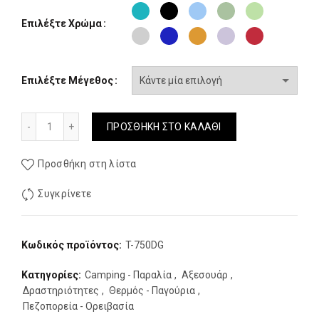
Επιλέξτε Χρώμα
Επιλέξτε Μέγεθος
AlpinPro Παγουρι 650ml BPA FREE F/O ποσότητα
ΠΡΟΣΘΉΚΗ ΣΤΟ ΚΑΛΆΘΙ
Προσθήκη στη λίστα
Συγκρίνετε
Κωδικός προϊόντος:
T-750DG
Κατηγορίες:
Camping - Παραλία
,
Αξεσουάρ
,
Δραστηριότητες
,
Θερμός - Παγούρια
,
Πεζοπορεία - Ορειβασία