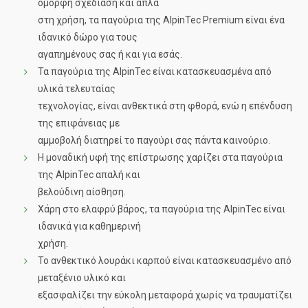
όμορφη σχεδίαση και απλά
στη χρήση, τα παγούρια της AlpinTec Premium είναι ένα
ιδανικό δώρο για τους
αγαπημένους σας ή και για εσάς.
Τα παγούρια της AlpinTec είναι κατασκευασμένα από
υλικά τελευταίας
τεχνολογίας, είναι ανθεκτικά στη φθορά, ενώ η επένδυση
της επιφάνειας με
αμμοβολή διατηρεί το παγούρι σας πάντα καινούριο.
Η μοναδική υφή της επίστρωσης χαρίζει στα παγούρια
της AlpinTec απαλή και
βελούδινη αίσθηση.
Χάρη στο ελαφρύ βάρος, τα παγούρια της AlpinTec είναι
ιδανικά για καθημερινή
χρήση.
To ανθεκτικό λουράκι καρπού είναι κατασκευασμένο από
μεταξένιο υλικό και
εξασφαλίζει την εύκολη μεταφορά χωρίς να τραυματίζει