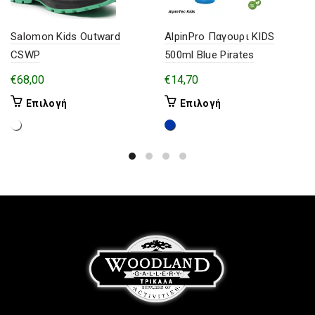
Salomon Kids Outward
AlpinPro Παγουρι KIDS
CSWP
500ml Blue Pirates
€
68,00
€
14,70
Αυτό
Αυτό
Επιλογή
Επιλογή
το
το
προϊόν
προϊόν
έχει
έχει
πολλαπλές
πολλαπλές
παραλλαγές.
παραλλαγές.
Οι
Οι
επιλογές
επιλογές
μπορούν
μπορούν
να
να
επιλεγούν
επιλεγούν
στη
στη
σελίδα
σελίδα
του
του