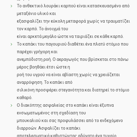
To ανθεκτικό λουράκι καρπού είναι κατασκευασμένο από
μεταξένιο υλικό και
εξασφαλίζει την εύκολη μεταφορά χωρίς να τραυματίζει
τον καρπό. Το άνοιγμά του
είναι αρκετά μεγάλο ώστε να ταιριάζει σε κάθε καρπό.
Το καπάκι του παγουριού διαθέτει ένα πλατύ στόμιο που
παρέχει γρήγορη και
ανεμπόδιστη ροή. O αεραγωγός που βρίσκεται στο πάνω
μέρος βοηθάει έτσι ώστε η
ροή του υγρού να είναι αβίαστη χωρίς να χρειάζεται
αναρρόφηση. Το καπάκι από
σιλικόνη προσφέρει στεγανότητα και διατηρεί το στόμιο
καθαρό.
O διακόπτης ασφαλείας στο καπάκι είναι έξυπνα
ενσωματωμένος στη σχεδίαση του
μπουκαλιού και σας προφυλάσσει από το ενδεχόμενο
διαρροών. Ασφαλίζει το καπάκι
αποτελεσματικά καθιστώντας αδύνατο ένα τυχαίο