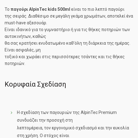
Το
παγούρι AlpinTec kids 500ml
είναι το πιο λεπτό παγούρι
της σειράς. Διαθέσιμο σε μεγάλη γκάμα χρωμάτων, αποτελεί ένα
must-have αξεσουάρ.
Είναι ιδανικό για το γυμναστήριο ή για τις θήκες ποτηριών των
αυτοκινήτων, καθώς
θα σας κρατήσει ενυδατωμένο καθ’όλη τη διάρκεια της ημέρας.
Είναι ασφαλές, μη
τοξικό και χωράει στις περισσότερες τσάντες και τις θήκες
ποτηριών.
Κορυφαία Σχεδίαση
Η σχεδίαση των παγουριών της AlpinTec Premium
συνδυάζει την προσοχή στη
λεπτομέρεια, τον εργονομικό σχεδιασμό και την ευκολία
στη χρήση. Ο στόχος είναι