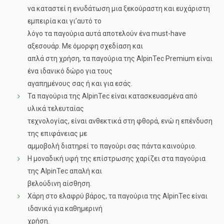
να καταστεί η ενυδάτωση μια ξεκούραστη και ευχάριστη
εμπειρία και γι’αυτό το
λόγο τα παγούρια αυτά αποτελούν ένα must-have
αξεσουάρ. Με όμορφη σχεδίαση και
απλά στη χρήση, τα παγούρια της AlpinTec Premium είναι
ένα ιδανικό δώρο για τους
αγαπημένους σας ή και για εσάς.
Τα παγούρια της AlpinTec είναι κατασκευασμένα από
υλικά τελευταίας
τεχνολογίας, είναι ανθεκτικά στη φθορά, ενώ η επένδυση
της επιφάνειας με
αμμοβολή διατηρεί το παγούρι σας πάντα καινούριο.
Η μοναδική υφή της επίστρωσης χαρίζει στα παγούρια
της AlpinTec απαλή και
βελούδινη αίσθηση.
Χάρη στο ελαφρύ βάρος, τα παγούρια της AlpinTec είναι
ιδανικά για καθημερινή
χρήση.