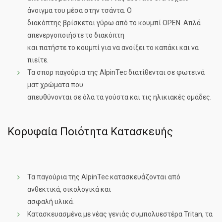
άνοιγμα του μέσα στην τσάντα. Ο
διακόπτης βρίσκεται γύρω από το κουμπί OPEN. Απλά
απενεργοποιήστε το διακόπτη
και πατήστε το κουμπί για να ανοίξει το καπάκι και να
πιείτε.
Τα σπορ παγούρια της AlpinTec διατίθενται σε φωτεινά
ματ χρώματα που
απευθύνονται σε όλα τα γούστα και τις ηλικιακές ομάδες.
Κορυφαία Ποιότητα Κατασκευής
Τα παγούρια της AlpinTec κατασκευάζονται από
ανθεκτικά, οικολογικά και
ασφαλή υλικά.
Κατασκευασμένα με νέας γενιάς συμπολυεστέρα Tritan, τα