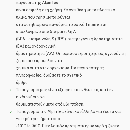
παγούρια της AlpinTec
είναι ασφαλή στη χρήση. Σε αντίθεση με τα πλαστικά
υλικά που χρησιμοποιούνται
στα συνηθισμένα παγούρια, το υλικό Τritan είναι
απαλλαγμένο από δισφαινόλη Α
(BPA), δισφαινόλη S (BPS), οιστρογονική δραστηριότητα
(ΕΑ) και ανδρογονική
δραστηριότητα (ΑΑ). Οι περισσότεροι χρήστες αγνοούν τη
ζημιά που προκαλούν τα
χημικά αυτά στον οργανισμό. Για περισσότερες
πληροφορίες, διαβάστε το σχετικό
άρθρο.
Τα παγούρια μας είναι εξαιρετικά ανθεκτικά, και δεν
κινδυνεύουν να
θρυμματιστούν μετά από μία πτώση.
Τα παγούρια της ΑlpinTec είναι κατάλληλα για ζεστά και
για κρύα ροφήματα από
-10°C to 96°C. Είτε λοιπόν προτιμάτε κρύο νερό ή ζεστό