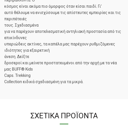
κόσμος είναι ακόμα πιο όμορφος όταν είσαι παιδί.
Γι’
αυτό θέλουμε να ενισχύσουμε τις απίστευτες εμπειρίες και τις
περιπέτειές
τους.
Σχεδιασμένα
για να παρέχουν αποτελεσματική αντηλιακή προστασία από τις
επικίνδυνες
υπεριώδεις ακτίνες, τα καπέλα μας παρέχουν ρυθμιζόμενες
ιδιότητες για εξαιρετική
άνεση.
Δείξτε
δροσερoί και μείνετε προστατευμένοι από την αρχή με τα νέα
μας BUFF® Kids
Caps.
Trekking
Collection ειδικά σχεδιασμένη για τα μικρά.
ΣΧΕΤΙΚΆ ΠΡΟΪΌΝΤΑ