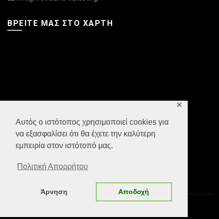
ΒΡΕΊΤΕ ΜΑΣ ΣΤΟ ΧΆΡΤΗ
✕
Αυτός ο ιστότοπος χρησιμοποιεί cookies για
να εξασφαλίσει ότι θα έχετε την καλύτερη
εμπειρία στον ιστότοπό μας.
Πολιτική Απορρήτου
Άρνηση
Αποδοχή
© 2022 Woodland Outdoor. Powered by
Datech