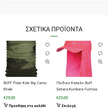
ΣΧΕΤΙΚΆ ΠΡΟΪΌΝΤΑ
BUFF Polar Kids Big Camu
Παιδικο Καπελο Buff
Khaki
Sahara Kumkara Fuchsia
€
29,00
€
20,00
Αυτό
Προσθήκη στο καλάθι
Επιλογή