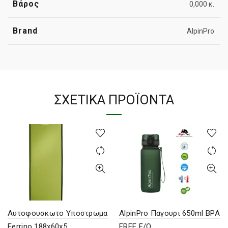
Βάρος
0,000 κ.
Brand
AlpinPro
ΣΧΕΤΙΚΆ ΠΡΟΪΌΝΤΑ
Αυτοφουσκωτο Υποστρωμα
AlpinPro Παγουρι 650ml BPA
Ferrino 188x60x5
FREE F/O