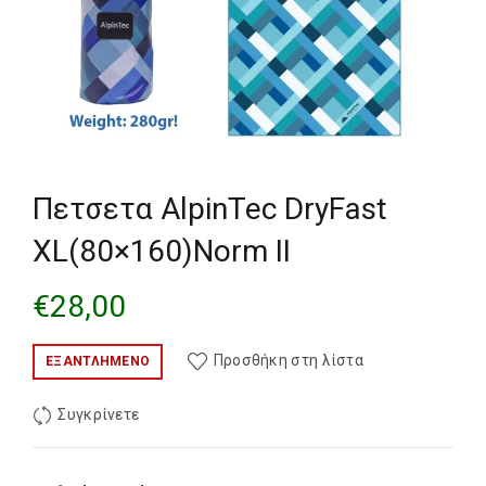
Πετσετα AlpinTec DryFast
XL(80×160)Norm II
€
28,00
Προσθήκη στη λίστα
ΕΞΑΝΤΛΗΜΈΝΟ
Συγκρίνετε