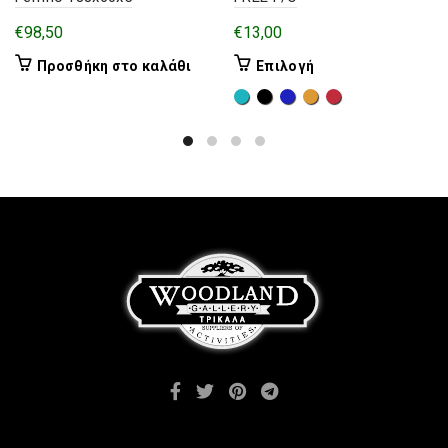
€
98,50
€
13,00
Αυτό
Προσθήκη στο καλάθι
Επιλογή
το
προϊόν
έχει
πολλαπλές
παραλλαγές.
Οι
επιλογές
μπορούν
να
επιλεγούν
στη
σελίδα
του
προϊόντος