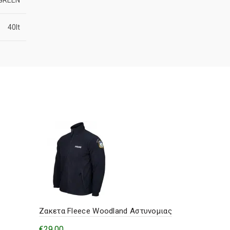
40lt
Ζακετα Fleece Woodland Αστυνομιας
Salomon Wi
€
29,00
€
220,00