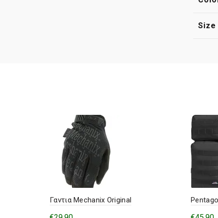
Size
Γαντια Mechanix Original
Pentago
€
29,90
€
45,90