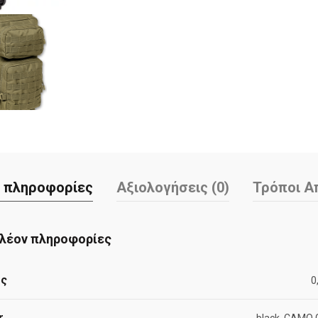
 πληροφορίες
Αξιολογήσεις (0)
Τρόποι Α
λέον πληροφορίες
ος
0
r
black, CAMO