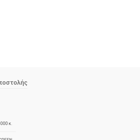
ποστολής
,000 κ.
 GREEN