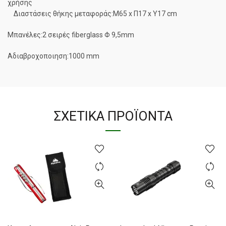
χρήσης
Διαστάσεις θήκης μεταφοράς:M65 x Π17 x Υ17 cm
Μπανέλες:2 σειρές fiberglass Φ 9,5mm
Αδιαβροχοποιηση:1000 mm
ΣΧΕΤΙΚΆ ΠΡΟΪΌΝΤΑ