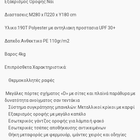
Εξαερισμος Οροφης:Ναι
Διαστασεις:Μ280 x Π220 x Υ180 cm
Υλικο:190T Polyester με αντηλιακη προστασια UPF 30+
Δαπεδο:Ανθεκτικο PE 110gr/m2
Βαρος:4kg
Επιπρόσθετα Χαρακτηριστικά:
Θερμοκολλητές ραφές
Μεγάλες πόρτες σχήματος «D» με σίτες και πλαϊνά παράθυρα με
δυνατότητα ανοίγματος σαν τεντάκια
Σύστημα συγκράτησης μπανελών: Μεταλλικοί κρίκοι με καρφί
Εξαερισµός οροφής µε µεγάλο καπέλο
Εσωτερικός γάντζος οροφής για λάμπα ή φακό
Εσωτερικές τσέπες αποθήκευσης αντικειμένων
Θήκη μεταφοράς με φερμουάρ, ιμάντες χειρός και οδηγίες