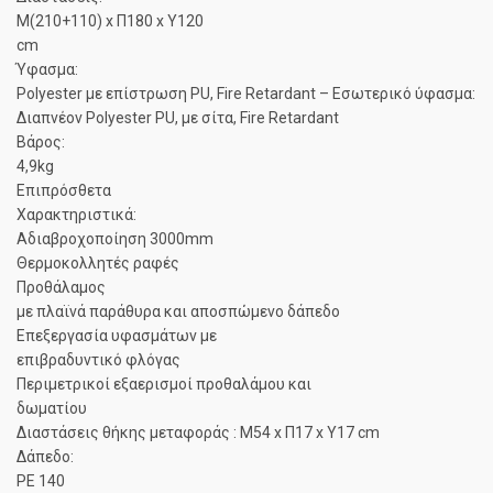
Μ(210+110) x Π180 x Υ120
cm
Ύφασμα:
Polyester με επίστρωση PU, Fire Retardant – Εσωτερικό ύφασμα:
Διαπνέον Polyester PU, με σίτα, Fire Retardant
Βάρος:
4,9kg
Επιπρόσθετα
Χαρακτηριστικά:
Αδιαβροχοποίηση 3000mm
Θερμοκολλητές ραφές
Προθάλαμος
με πλαϊνά παράθυρα και αποσπώμενο δάπεδο
Επεξεργασία υφασμάτων με
επιβραδυντικό φλόγας
Περιμετρικοί εξαερισμοί προθαλάμου και
δωματίου
Διαστάσεις θήκης μεταφοράς : Μ54 x Π17 x Υ17 cm
Δάπεδο:
PE 140