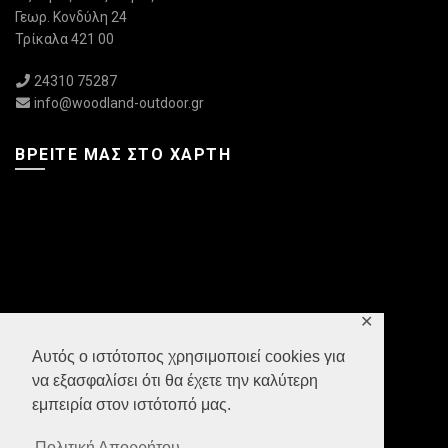
Γεωρ. Κονδύλη 24
Τρίκαλα 421 00
24310 75287
info@woodland-outdoor.gr
ΒΡΕΊΤΕ ΜΑΣ ΣΤΟ ΧΆΡΤΗ
✕
Αυτός ο ιστότοπος χρησιμοποιεί cookies για
να εξασφαλίσει ότι θα έχετε την καλύτερη
εμπειρία στον ιστότοπό μας.
Πολιτική Απορρήτου