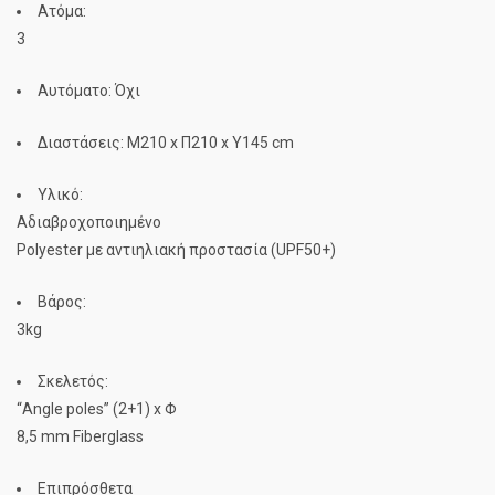
Ατόμα:
3
Αυτόματο:
Όχι
Διαστάσεις:
Μ210 x Π210 x Υ145 cm
Υλικό:
Aδιαβροχοποιημένο
Polyester με αντιηλιακή προστασία (UPF50+)
Βάρος:
3kg
Σκελετός:
“Angle poles” (2+1) x Φ
8,5 mm Fiberglass
Επιπρόσθετα