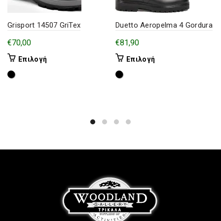
Grisport 14507 GriTex
Duetto Aeropelma 4 Gordura
€
70,00
€
81,90
Αυτό
Αυτό
Επιλογή
Επιλογή
το
το
προϊόν
προϊόν
έχει
έχει
πολλαπλές
πολλαπλές
παραλλαγές.
παραλλαγές.
Οι
Οι
επιλογές
επιλογές
μπορούν
μπορούν
να
να
επιλεγούν
επιλεγούν
στη
στη
σελίδα
σελίδα
του
του
προϊόντος
προϊόντος