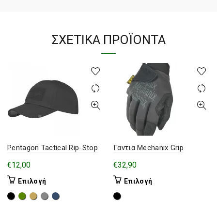
ΣΧΕΤΙΚΆ ΠΡΟΪΌΝΤΑ
Pentagon Tactical Rip-Stop
Γαντια Mechanix Grip
€
12,00
€
32,90
Αυτό
Αυτό
Επιλογή
Επιλογή
το
το
προϊόν
προϊόν
έχει
έχει