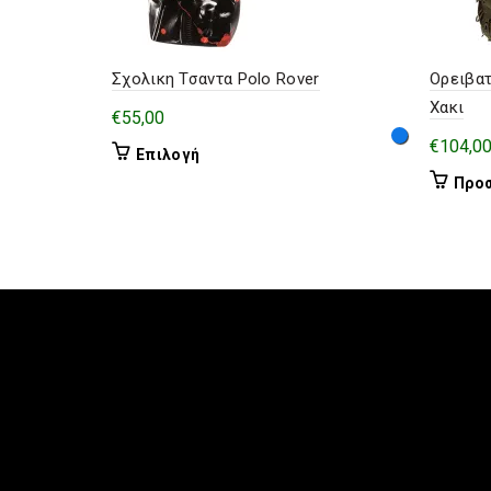
Σχολικη Τσαντα Polo Rover
Ορειβατ
Χακι
€
55,00
€
104,0
Αυτό
Επιλογή
το
Προσ
προϊόν
έχει
πολλαπλές
παραλλαγές.
Οι
επιλογές
μπορούν
να
επιλεγούν
στη
σελίδα
του