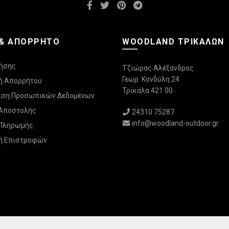
 & ΑΠΌΡΡΗΤΟ
WOODLAND ΤΡΙΚΆΛΩΝ
ήσης
Τζιώρας Αλέξανδρος
Γεωρ. Κονδύλη 24
ή Απορρήτου
Τρίκαλα 421 00
ριση Προσωπικών Δεδομένων
 Αποστολής
24310 75287
info@woodland-outdoor.gr
 Πληρωμής
ή Επιστροφών