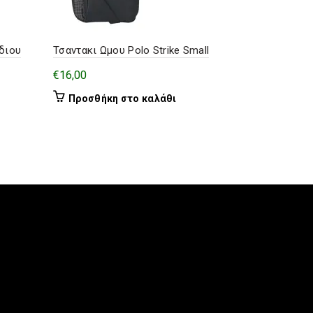
διου
Τσαντακι Ωμου Polo Strike Small
Τσαντακι Μ
€
16,00
€
12,00
Προσθήκη στο καλάθι
Επιλογή