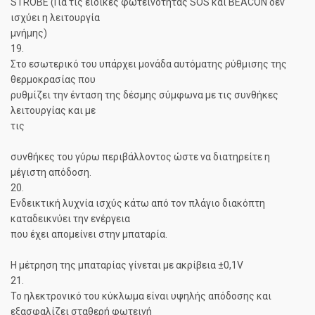
STROBE (Για τις ειδικές φωτεινότητας SOS και BEACON δεν
ισχύει η λειτουργία
μνήμης)
19.
Στο εσωτερικό του υπάρχει μονάδα αυτόματης ρύθμισης της
θερμοκρασίας που
ρυθμίζει την ένταση της δέσμης σύμφωνα με τις συνθήκες
λειτουργίας και με
τις
συνθήκες του γύρω περιβάλλοντος ώστε να διατηρείτε η
μέγιστη απόδοση.
20.
Ενδεικτική λυχνία ισχύς κάτω από τον πλάγιο διακόπτη
καταδεικνύει την ενέργεια
που έχει απομείνει στην μπαταρία.
Η μέτρηση της μπαταρίας γίνεται με ακρίβεια ±0,1V
21.
Το ηλεκτρονικό του κύκλωμα είναι υψηλής απόδοσης και
εξασφαλίζει σταθερή φωτεινή