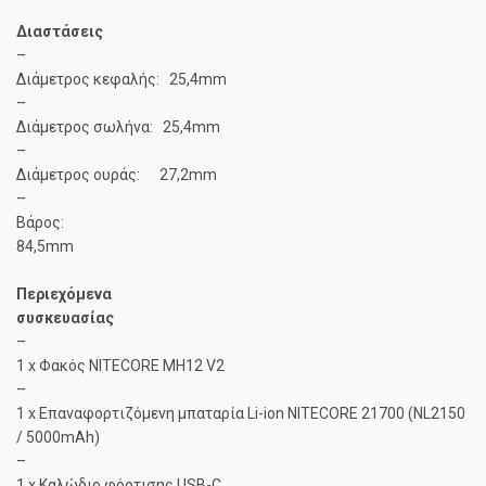
Διαστάσεις
–
Διάμετρος κεφαλής: 25,4mm
–
Διάμετρος σωλήνα: 25,4mm
–
Διάμετρος ουράς: 27,2mm
–
Βάρος:
84,5mm
Περιεχόμενα
συσκευασίας
–
1 x Φακός NITECORE MH12 V2
–
1 x Επαναφορτιζόμενη μπαταρία Li-ion NITECORE 21700 (NL2150
/ 5000mAh)
–
1 x Καλώδιο φόρτισης USB-C