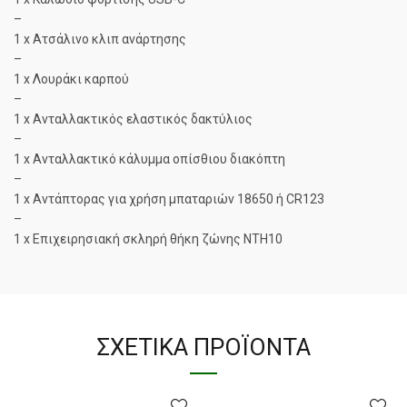
–
1 x Ατσάλινο κλιπ ανάρτησης
–
1 x Λουράκι καρπού
–
1 x Ανταλλακτικός ελαστικός δακτύλιος
–
1 x Ανταλλακτικό κάλυμμα οπίσθιου διακόπτη
–
1 x Αντάπτορας για χρήση μπαταριών 18650 ή CR123
–
1 x Επιχειρησιακή σκληρή θήκη ζώνης NTH10
ΣΧΕΤΙΚΆ ΠΡΟΪΌΝΤΑ