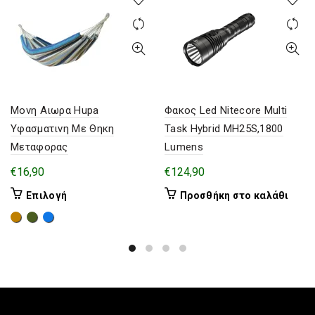
Μονη Αιωρα Hupa
Φακος Led Nitecore Multi
Υφασματινη Με Θηκη
Task Hybrid MH25S,1800
Μεταφορας
Lumens
€
16,90
€
124,90
Αυτό
Επιλογή
Προσθήκη στο καλάθι
το
προϊόν
έχει
πολλαπλές
παραλλαγές.
Οι
επιλογές