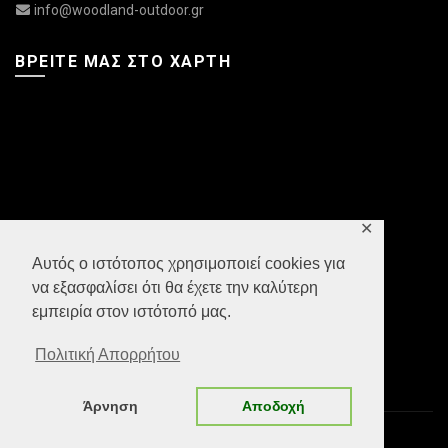
info@woodland-outdoor.gr
ΒΡΕΊΤΕ ΜΑΣ ΣΤΟ ΧΆΡΤΗ
✕
Αυτός ο ιστότοπος χρησιμοποιεί cookies για
να εξασφαλίσει ότι θα έχετε την καλύτερη
εμπειρία στον ιστότοπό μας.
Πολιτική Απορρήτου
Άρνηση
Αποδοχή
© 2022 Woodland Outdoor. Powered by
Datech