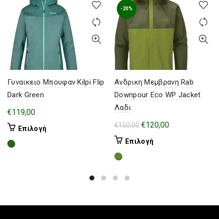
-20%
Γυναικειο Μπουφαν Kilpi Flip
Ανδρικη Μεμβρανη Rab
Dark Green
Downpour Eco WP Jacket
Λαδι
€
119,00
Original
Η
€
120,00
€
150,00
Αυτό
Επιλογή
price
τρέχουσα
το
Αυτό
Επιλογή
was:
τιμή
προϊόν
το
έχει
€150,00.
είναι:
προϊόν
πολλαπλές
€120,00.
έχει
παραλλαγές.
πολλαπλές
Οι
παραλλαγές.
επιλογές
Οι
μπορούν
επιλογές