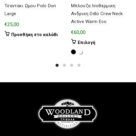
Τσαντακι Ωμου Polo Don
Μπλουζα Ισοθερμικη
Large
Ανδρικη Odlo Crew Neck
Active Warm Eco
€
25,00
€
60,00
Προσθήκη στο καλάθι
Αυτό
Επιλογή
το
προϊόν
έχει
πολλαπλές
παραλλαγές.
Οι
επιλογές
μπορούν
να
επιλεγούν
στη
σελίδα
του
προϊόντος