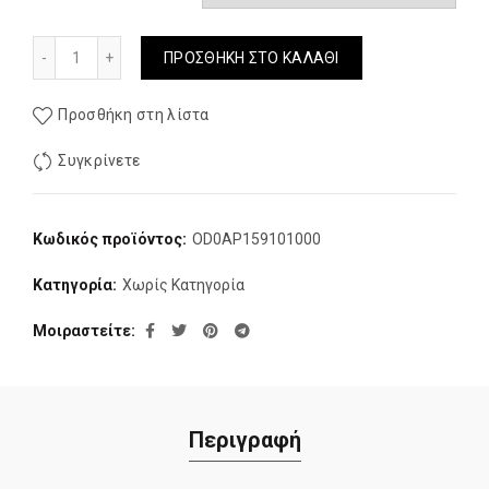
Μπλουζα Ισοθερμικη Γυναικεια Odlo Crew Neck Active Wa
ΠΡΟΣΘΉΚΗ ΣΤΟ ΚΑΛΆΘΙ
Προσθήκη στη λίστα
Συγκρίνετε
Κωδικός προϊόντος:
OD0AP159101000
Κατηγορία:
Χωρίς Κατηγορία
Μοιραστείτε
Περιγραφή