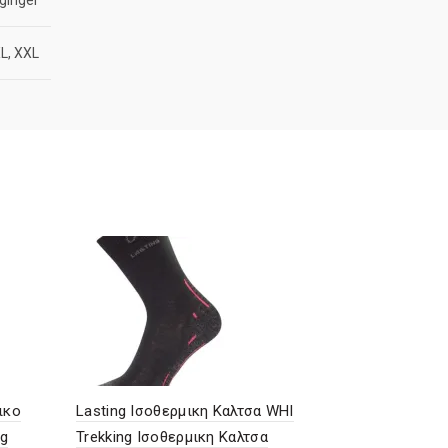
XL, XXL
ικο
Lasting Ισοθερμικη Καλτσα WHI
Ανδρικο Μα
0g
Trekking Ισοθερμικη Καλτσα
Lasting Apo