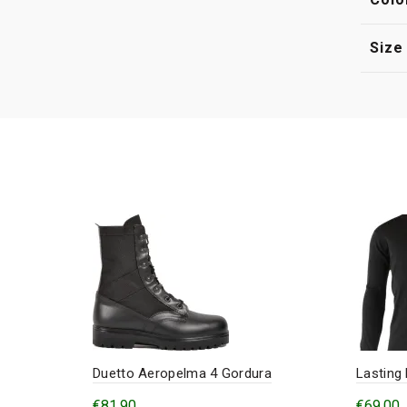
Size
Duetto Aeropelma 4 Gordura
Lasting
€
81,90
€
69,00