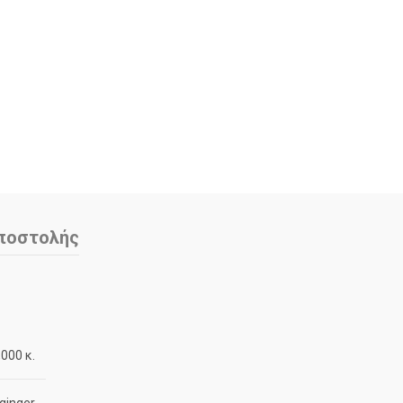
ποστολής
,000 κ.
ginger