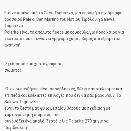
Εμπνευσμένο από το Cima Tognazza, μια κορυφή στην όμορφη
οροσειρά Pale di San Martino του Νοτίου Τιρόλου,η Salewa
Tognazza
Polarite είναι το απόλυτο fleece με κουκούλα για κρύο καιρό για
ζεστασιά που στεγνώνει γρήγορα χωρίς βάρος και εξαιρετική
αναπνοή.
Σχεδιασμός με χαρτογράφηση
σώματος
Όταν οι συνθήκες είναι απρόβλεπτες, θέλετε αποτελεσματικά
επίπεδα και ευέλικτες επιλογές που δεν θα σας βαραίνουν. Το
Salewa Tognazza
είναι το ζεστό μας φλις μεσαίου βάρους με σχεδίαση με
χαρτογράφηση σώματος που
συνδυάζει ένα απαλό, ζεστό φλις Polarlite 270 gr για να
παγιδεύει τη