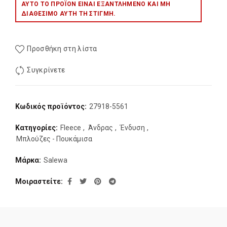
ΑΥΤΌ ΤΟ ΠΡΟΪΌΝ ΕΊΝΑΙ ΕΞΑΝΤΛΗΜΈΝΟ ΚΑΙ ΜΉ
ΔΙΑΘΈΣΙΜΟ ΑΥΤΉ ΤΗ ΣΤΙΓΜΉ.
Προσθήκη στη λίστα
Συγκρίνετε
Κωδικός προϊόντος:
27918-5561
Κατηγορίες:
Fleece
,
Άνδρας
,
Ένδυση
,
Μπλούζες - Πουκάμισα
Μάρκα:
Salewa
Μοιραστείτε