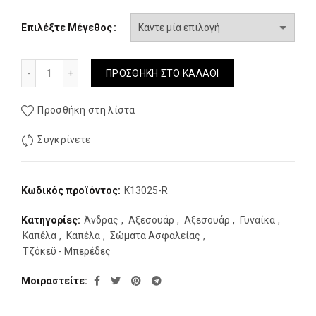
Επιλέξτε Μέγεθος
Pentagon Tactical Rip-Stop ποσότητα
ΠΡΟΣΘΉΚΗ ΣΤΟ ΚΑΛΆΘΙ
Προσθήκη στη λίστα
Συγκρίνετε
Κωδικός προϊόντος:
K13025-R
Κατηγορίες:
Άνδρας
,
Αξεσουάρ
,
Αξεσουάρ
,
Γυναίκα
,
Καπέλα
,
Καπέλα
,
Σώματα Ασφαλείας
,
Τζόκεϋ - Μπερέδες
Μοιραστείτε