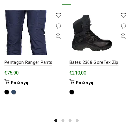
Pentagon Ranger Pants
Bates 2368 GoreTex Zip
€
75,90
€
210,00
Αυτό
Αυτό
Επιλογή
Επιλογή
το
το
προϊόν
προϊόν
έχει
έχει
πολλαπλές
πολλαπλές
παραλλαγές.
παραλλαγές.
Οι
Οι
επιλογές
επιλογές