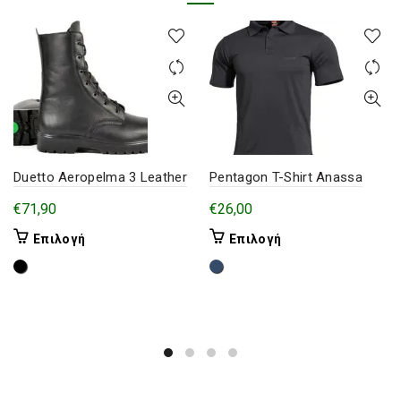
Duetto Aeropelma 3 Leather
Pentagon T-Shirt Anassa
€
71,90
€
26,00
Αυτό
Αυτό
Επιλογή
Επιλογή
το
το
προϊόν
προϊόν
έχει
έχει
πολλαπλές
πολλαπλές
παραλλαγές.
παραλλαγές.
Οι
Οι
επιλογές
επιλογές
μπορούν
μπορούν