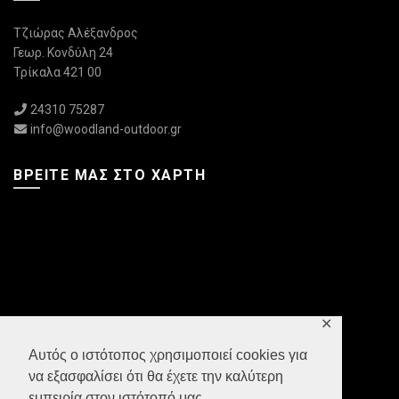
Τζιώρας Αλέξανδρος
Γεωρ. Κονδύλη 24
Τρίκαλα 421 00
24310 75287
info@woodland-outdoor.gr
ΒΡΕΊΤΕ ΜΑΣ ΣΤΟ ΧΆΡΤΗ
✕
Αυτός ο ιστότοπος χρησιμοποιεί cookies για
να εξασφαλίσει ότι θα έχετε την καλύτερη
εμπειρία στον ιστότοπό μας.