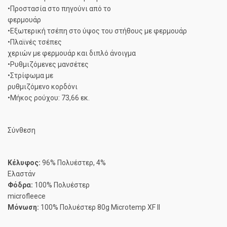
•Προστασία στο πηγούνι από το
φερμουάρ
•Εξωτερική τσέπη στο ύψος του στήθους με φερμουάρ
•Πλαϊνές τσέπες
χεριών με φερμουάρ και διπλό άνοιγμα
•Ρυθμιζόμενες μανσέτες
•Στρίφωμα με
ρυθμιζόμενο κορδόνι
•Μήκος ρούχου: 73,66 εκ.
Σύνθεση
Κέλυφος:
96% Πολυέστερ, 4%
Ελαστάν
Φόδρα:
100% Πολυέστερ
microfleece
Μόνωση:
100% Πολυέστερ 80g Microtemp XF II