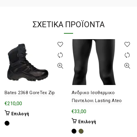
ΣΧΕΤΙΚΆ ΠΡΟΪΌΝΤΑ
Bates 2368 GoreTex Zip
Ανδρικο Ισοθερμικο
Παντελονι Lasting Ateo
€
210,00
€
33,00
Αυτό
Επιλογή
το
Αυτό
Επιλογή
προϊόν
το
έχει
προϊόν