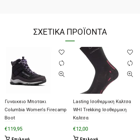
ΣΧΕΤΙΚΆ ΠΡΟΪΌΝΤΑ
Γυναικειο Μποτακι
Lasting Ισοθερμικη Καλτσα
Columbia Women’s Firecamp
WHI Trekking Ισοθερμικη
Boot
Καλτσα
€
119,95
€
12,00
Αυτό
Αυτό
Επιλογή
Επιλογή