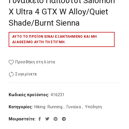
Γυναικειο Παπουτσι Salomon
X Ultra 4 GTX W Alloy/Quiet
Shade/Burnt Sienna
ΑΥΤΌ ΤΟ ΠΡΟΪΌΝ ΕΊΝΑΙ ΕΞΑΝΤΛΗΜΈΝΟ ΚΑΙ ΜΉ
ΔΙΑΘΈΣΙΜΟ ΑΥΤΉ ΤΗ ΣΤΙΓΜΉ.
Προσθήκη στη λίστα
Συγκρίνετε
Κωδικός προϊόντος:
416231
Κατηγορίες:
Hiking- Running
,
Γυναίκα
,
Υπόδηση
Μοιραστείτε