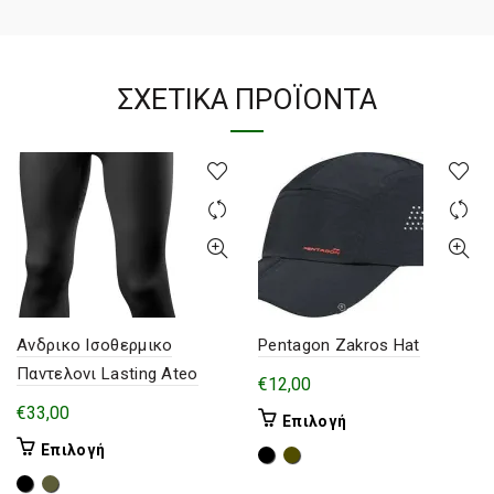
ΣΧΕΤΙΚΆ ΠΡΟΪΌΝΤΑ
Ανδρικο Ισοθερμικο
Pentagon Zakros Hat
Παντελονι Lasting Ateo
€
12,00
€
33,00
Αυτό
Επιλογή
το
Αυτό
Επιλογή
προϊόν
το
έχει