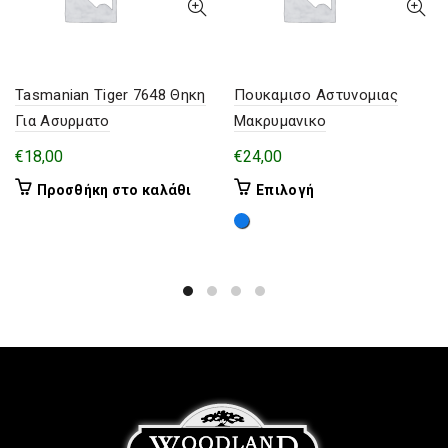
Tasmanian Tiger 7648 Θηκη
Πουκαμισο Αστυνομιας
Για Ασυρματο
Μακρυμανικο
€
18,00
€
24,00
Αυτό
Προσθήκη στο καλάθι
Επιλογή
το
προϊόν
έχει
πολλαπλές
παραλλαγές.
Οι
επιλογές
μπορούν
να
επιλεγούν
στη