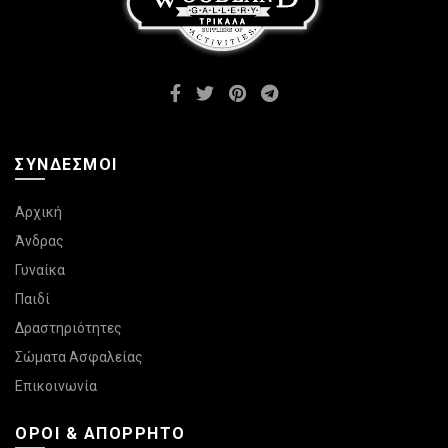
σελίδα
του
προϊόντος
ΣΎΝΔΕΣΜΟΙ
Αρχική
Άνδρας
Γυναίκα
Παιδί
Δραστηριότητες
Σώματα Ασφαλείας
Επικοινωνία
ΌΡΟΙ & ΑΠΌΡΡΗΤΟ