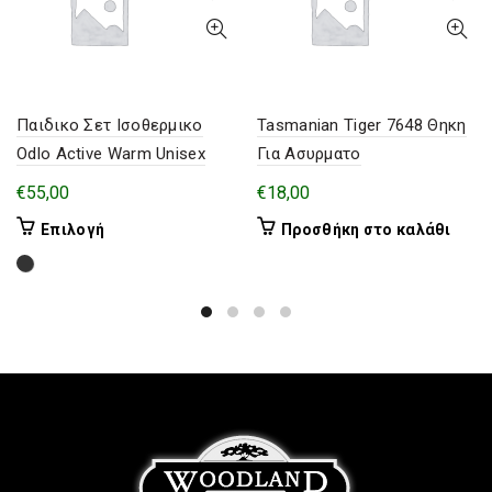
Παιδικο Σετ Ισοθερμικο
Tasmanian Tiger 7648 Θηκη
Odlo Active Warm Unisex
Για Ασυρματο
€
55,00
€
18,00
Αυτό
Επιλογή
Προσθήκη στο καλάθι
το
προϊόν
έχει
πολλαπλές
παραλλαγές.
Οι
επιλογές
μπορούν
να
επιλεγούν