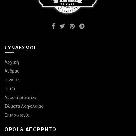
στη
σελίδα
του
προϊόντος
ΣΎΝΔΕΣΜΟΙ
Αρχική
Άνδρας
Γυναίκα
Παιδί
Δραστηριότητες
Σώματα Ασφαλείας
Επικοινωνία
ΌΡΟΙ & ΑΠΌΡΡΗΤΟ