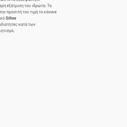
ερη εξάτμιση του ιδρώτα. Τα
ην προσιτή του τιμή το κάνανε
ικό
Siltex
 ιδιότητες κατά των
λητισμό,