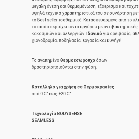
μεγάλη άνεση και θερμομόνωση, εξαερισμό και ταχύτ
υψηλά τεχνικά χαρακτηριστικά του σε συνάρτηση με τ
το Best seller ισοθερμικό. Κατασκευασμένο από το υλ
το οποίο περιέχει ιόντα αργύρου με αντιβακτηριακές
κακοσμιών και αλλεργιών.
Ιδανικό
για ορειβασία, αθ
χιονοδρομία, ποδηλασία, εργασία και κυνήγι!
Το αγαπημένο
θερμοεσώρουχο
όσων
δραστηριοποιούνται στην φύση.
Κατάλληλο για χρήση σε Θερμοκρασίες
από 0 C° εως +20 C°
Τεχνολογία
BODYSENSE
SEAMLESS