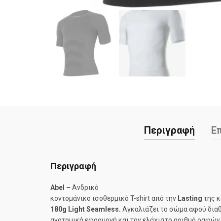
Περιγραφή
Ε
Περιγραφή
Abel
–
Ανδρικό
κοντομάνικο ισοθερμικό T-shirt από την
Lasting
της 
180g Light Seamless.
Αγκαλιάζει το σώμα αφού διαθ
ανατομική εφαρμογή και τον ελάχιστο αριθμό ραφών