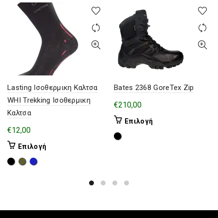
Lasting Ισοθερμικη Καλτσα
Bates 2368 GoreTex Zip
WHI Trekking Ισοθερμικη
€
210,00
Καλτσα
Αυτό
Επιλογή
€
12,00
το
προϊόν
Αυτό
Επιλογή
έχει
το
πολλαπλές
προϊόν
παραλλαγές.
έχει
Οι
πολλαπλές
επιλογές
παραλλαγές.
μπορούν
Οι
να