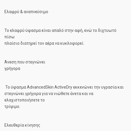
Ελαφρύ & αναπνεύσιμο
Το ελαφρύ ύφασμα είναι απαλό στην αφή, ενώ το διχτυωτό
πίσω
πλαίσιο διατηρεί τον αέρα να κυκλοφορεί.
Άνεση που στεγνώνει
γρήγορα
Το ύφασμα AdvancedSkin ActiveDry εκκενώνει την υγρασία και
στεγνώνει γρήγορα για να νιώθετε άνετα και να
ελαχιστοποιήσετε το
τρίψιμο.
Ελευθερία κίνησης