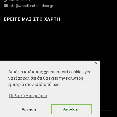
24310 75287
info@woodland-outdoor.gr
ΒΡΕΊΤΕ ΜΑΣ ΣΤΟ ΧΆΡΤΗ
✕
Αυτός ο ιστότοπος χρησιμοποιεί cookies για
να εξασφαλίσει ότι θα έχετε την καλύτερη
εμπειρία στον ιστότοπό μας.
Πολιτική Απορρήτου
Άρνηση
Αποδοχή