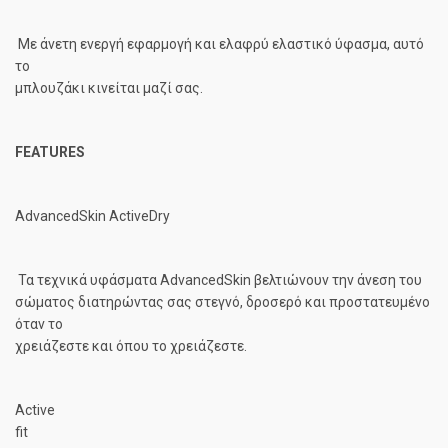
Με άνετη ενεργή εφαρμογή και ελαφρύ ελαστικό ύφασμα, αυτό
το
μπλουζάκι κινείται μαζί σας.
FEATURES
AdvancedSkin ActiveDry
Τα τεχνικά υφάσματα AdvancedSkin βελτιώνουν την άνεση του
σώματος διατηρώντας σας στεγνό, δροσερό και προστατευμένο
όταν το
χρειάζεστε και όπου το χρειάζεστε.
Active
fit