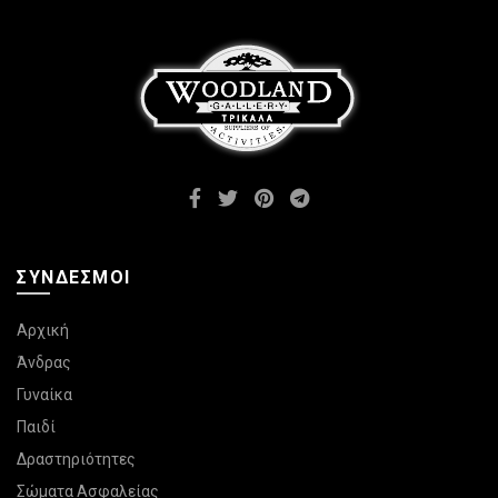
επιλογές
επιλεγούν
μπορούν
στη
να
σελίδα
επιλεγούν
του
στη
προϊόντος
σελίδα
του
προϊόντος
ΣΎΝΔΕΣΜΟΙ
Αρχική
Άνδρας
Γυναίκα
Παιδί
Δραστηριότητες
Σώματα Ασφαλείας