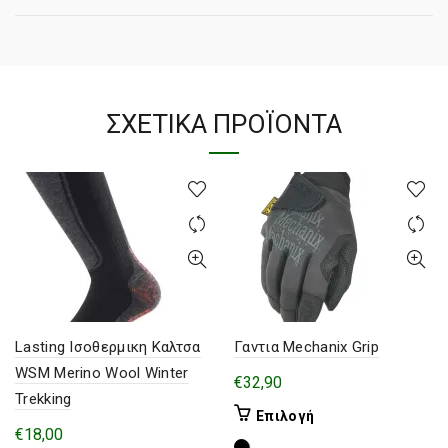
ΣΧΕΤΙΚΆ ΠΡΟΪΌΝΤΑ
Lasting Ισοθερμικη Καλτσα
Γαντια Mechanix Grip
WSM Merino Wool Winter
€
32,90
Trekking
Αυτό
Επιλογή
€
18,00
το