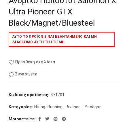
Ανδρικο Παπουτσι Salomon X
Ultra Pioneer GTX
Black/Magnet/Bluesteel
ΑΥΤΌ ΤΟ ΠΡΟΪΌΝ ΕΊΝΑΙ ΕΞΑΝΤΛΗΜΈΝΟ ΚΑΙ ΜΉ
ΔΙΑΘΈΣΙΜΟ ΑΥΤΉ ΤΗ ΣΤΙΓΜΉ.
Προσθήκη στη λίστα
Συγκρίνετε
Κωδικός προϊόντος:
471701
Κατηγορίες:
Hiking- Running
,
Άνδρας
,
Υπόδηση
Μοιραστείτε